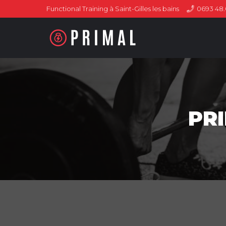
Functional Training à Saint-Gilles les bains
0693 48.
PR